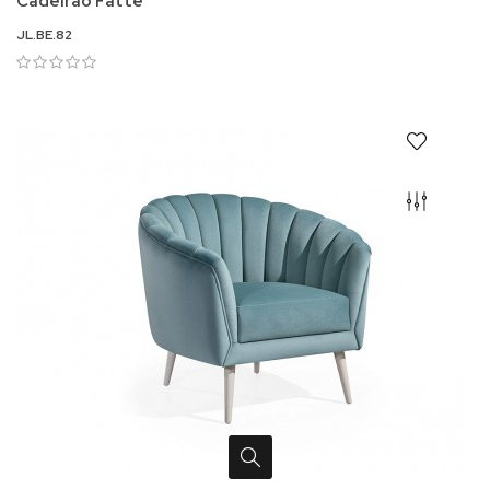
Cadeirão Fatte
JL.BE.82