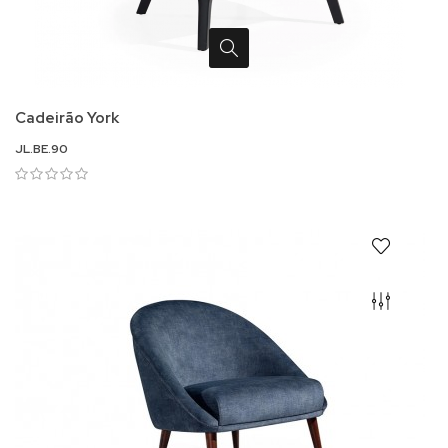
Cadeirão York
JL.BE.90