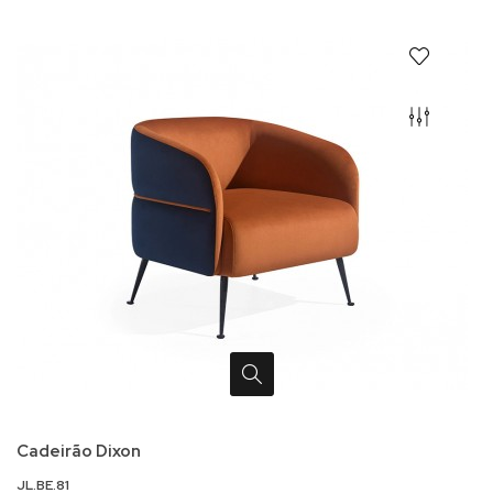
Cadeirão Dixon
JL.BE.81