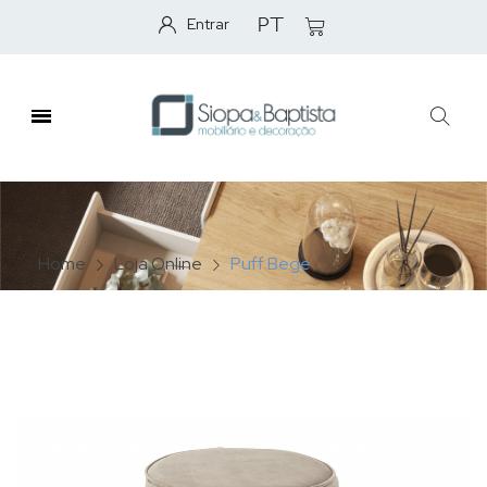
Entrar
PT
Home
Loja Online
Puff Bege